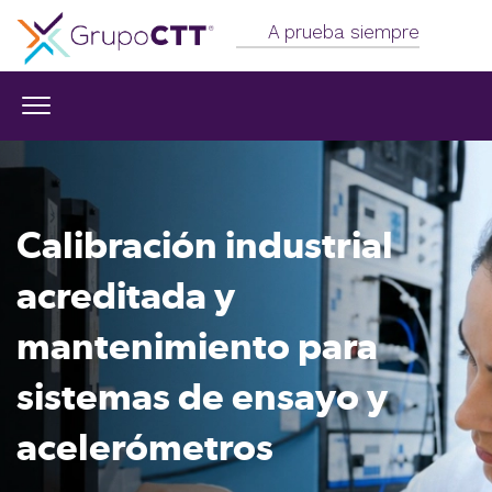
A prueba siempre
Calibración industrial
acreditada
y
mantenimiento para
sistemas
de ensayo y
acelerómetros